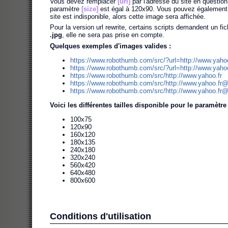
Vous devez remplacer
[url]
par l'adresse du site en question
paramètre
[size]
est égal à 120x90. Vous pouvez également s
site est indisponible, alors cette image sera affichée.
Pour la version url rewrite, certains scripts demandent un fichi
.jpg
, elle ne sera pas prise en compte.
Quelques exemples d'images valides :
https://www.robothumb.com/src/?url=http://www.yahoo
https://www.robothumb.com/src/?url=http://www.yah
https://www.robothumb.com/src/http://www.yahoo.fr
https://www.robothumb.com/src/http://www.yahoo.fr
https://www.robothumb.com/src/http://www.yahoo.fr
Voici les différentes tailles disponible pour le paramètr
100x75
120x90
160x120
180x135
240x180
320x240
560x420
640x480
800x600
Conditions d'utilisation